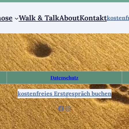
ose
Walk & Talk
About
Kontakt
kostenf
Datenschutz
kostenfreies Erstgespräch buchen
Facebook
Instagram