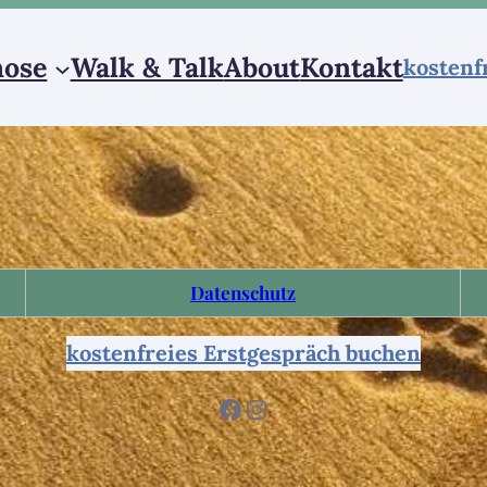
ose
Walk & Talk
About
Kontakt
kostenf
Datenschutz
kostenfreies Erstgespräch buchen
Facebook
Instagram