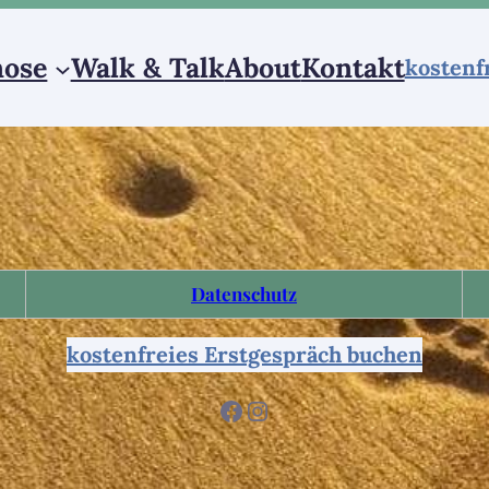
ose
Walk & Talk
About
Kontakt
kostenf
Datenschutz
kostenfreies Erstgespräch buchen
Facebook
Instagram